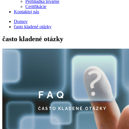
Prehliadka továrne
Certifikácie
Kontaktuj nás
Domov
často kladené otázky
často kladené otázky
FAQ
ČASTO KLADENÉ OTÁZKY