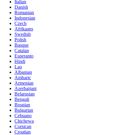
Italian
Danish
Romanian
Indonesian
Czech
Afrikaans
Swedish
Polish
Basque
Catalan
Esperanto
Hindi
Lao
Albanian
Amharic
Armenian
Azerbaijani
Belarusian
Bengali
Bosnian
Bulgarian
Cebuano
Chichewa
Corsican
Croatian