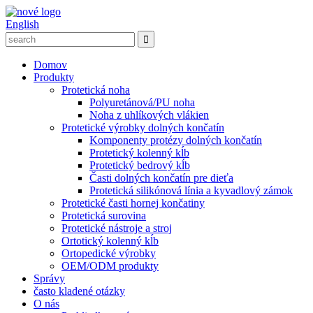
English
Domov
Produkty
Protetická noha
Polyuretánová/PU noha
Noha z uhlíkových vlákien
Protetické výrobky dolných končatín
Komponenty protézy dolných končatín
Protetický kolenný kĺb
Protetický bedrový kĺb
Časti dolných končatín pre dieťa
Protetická silikónová línia a kyvadlový zámok
Protetické časti hornej končatiny
Protetická surovina
Protetické nástroje a stroj
Ortotický kolenný kĺb
Ortopedické výrobky
OEM/ODM produkty
Správy
často kladené otázky
O nás